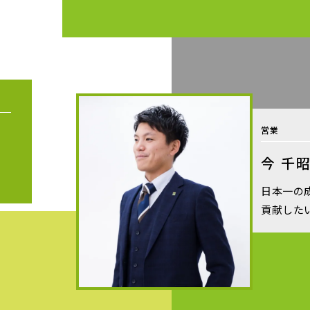
営業
今 千
日本一の
貢献した